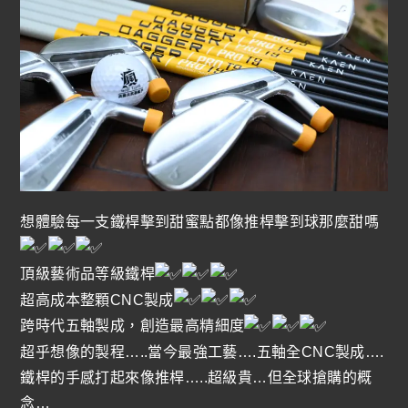
想體驗每一支鐵桿擊到甜蜜點都像推桿擊到球那麼甜嗎
頂級藝術品等級鐵桿
超高成本整顆CNC製成
跨時代五軸製成，創造最高精細度
超乎想像的製程…..當今最強工藝….五軸全CNC製成….
鐵桿的手感打起來像推桿…..超級貴…但全球搶購的概
念…