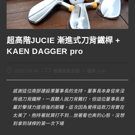
超高階JUCIE 漸進式刀背鐵桿 +
KAEN DAGGER pro
2022-08-30
推薦最新武器
/
鐵桿 Iron
感謝這位南部建設業董事長的支持，董事長本身從來沒
用過刀背鐵桿，一直聽人說刀背難打，但這位董事長是
屬於擊球力道很強的那種，這次因為覺得這款刀背實在
太美了，抱持著就算打不到…放著看也爽的心態，沒想
到拿到球桿的第一次下場