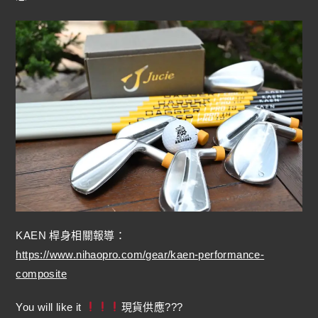
KAEN 桿身相關報導：
https://www.nihaopro.com/gear/kaen-performance-
composite
You will like it
現貨供應???