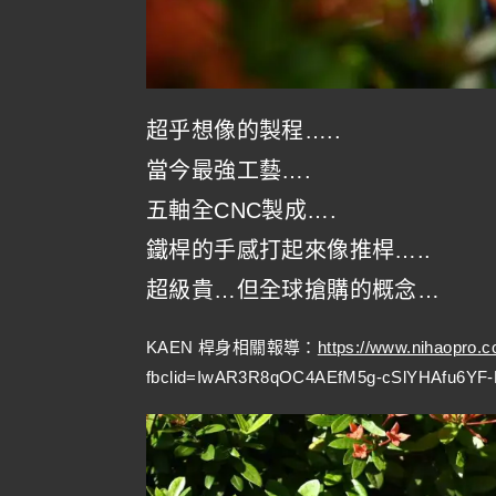
超乎想像的製程…..
當今最強工藝….
五軸全CNC製成….
鐵桿的手感打起來像推桿…..
超級貴…但全球搶購的概念…
KAEN 桿身相關報導：
https://www.nihaopro.
fbclid=IwAR3R8qOC4AEfM5g-cSlYHAfu6YF