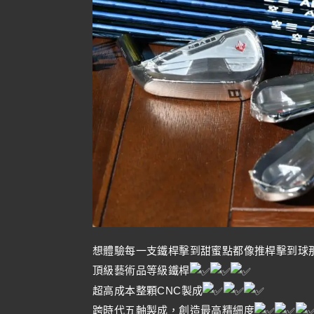
想體驗每一支鐵桿擊到甜蜜點都像推桿擊到球
頂級藝術品等級鐵桿
超高成本整顆CNC製成
跨時代五軸製成，創造最高精細度