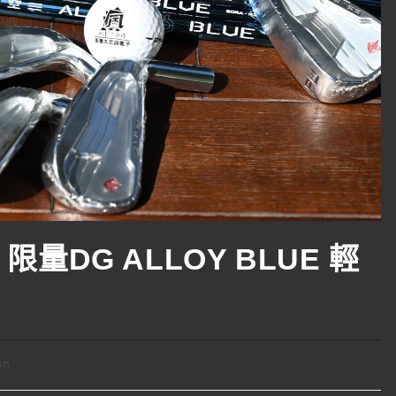
 限量DG ALLOY BLUE 輕
on