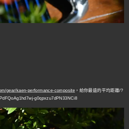
com/gear/kaen-performance-composite
，給你最遠的平均距離/?
-PdFQoAg1hd7wj-g0qpxzu7dPN33NCi8