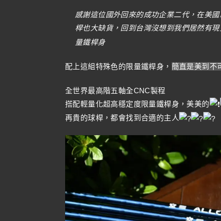
感謝這位國外回來的成功企業二代，在美國就
桿也大缺貨，回到台灣沒想到我們居然有現
量鐵桿身
配上這組特殊色的限量鐵桿身
，
簡直是美到不
全世界最高階五軸全CNC製程
搭配輕量化超高穩定度限量鐵桿身，美美的
再貴的球桿，都會找到合適的主人