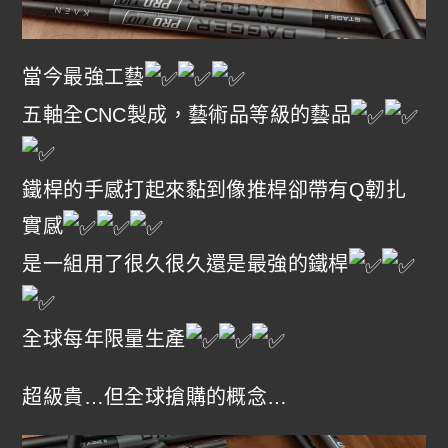
當今最強工藝
五軸全CNC製成，藝術品等級的藝品
鐵桿的手感打起來黏到像推桿卻帶有Q韌扎
實感
是一組用了很久很久還是最強的鐵桿
全球每年限量生產
超級貴…但全球搶購的概念…