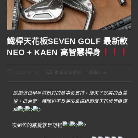
鐵桿天花板SEVEN GOLF 最新款
NEO + KAEN 高智慧桿身
2023-07-17
推薦最新武器
/
鐵桿 Iron
感謝這位早早就預訂的董事長支持，結束了歐美的出差
後，抵台第一時間迫不及待來拿這組超讚天花板等級鐵
桿
一次到位的感覺就是舒暢