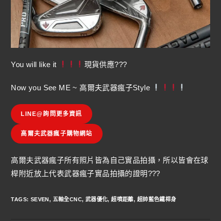
You will like it
現貨供應???
Now you See ME ~ 高爾夫武器瘋子Style
LINE@詢問更多資訊
高爾夫武器瘋子購物網站
高爾夫武器瘋子所有照片皆為自己實品拍攝，所以皆會在球
桿附近放上代表武器瘋子實品拍攝的證明???
TAGS
:
SEVEN
,
五軸全CNC
,
武器優化
,
超噴距離
,
超帥藍色鐵桿身