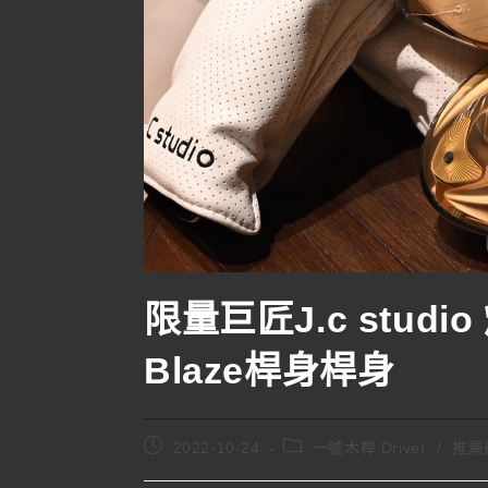
限量巨匠J.c stud
Blaze桿身桿身
2022-10-24
一號木桿 Driver
/
推薦