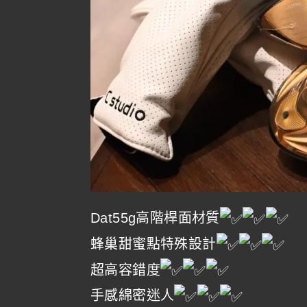
Dat55g高階桿面材質
蜂巢甜蜜點特殊設計
超高容錯度
手感綿密迷人