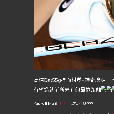
高檔Dat55g桿面材質+神奇聰明一
有望造就前所未有的最遠距離
You will like it
現貨供應???