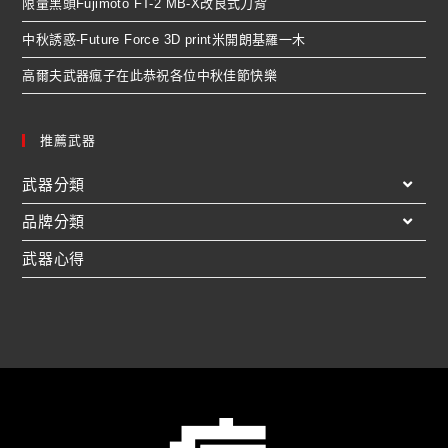
限量黑頭Fujimoto FT-2 MB-X改良式刀背
中秋誘惑-Future Force 3D print米開朗基羅一木
高爾夫武器瘋子在此恭祝各位中秋佳節快樂
推薦武器
武器分類
品牌分類
武器心得