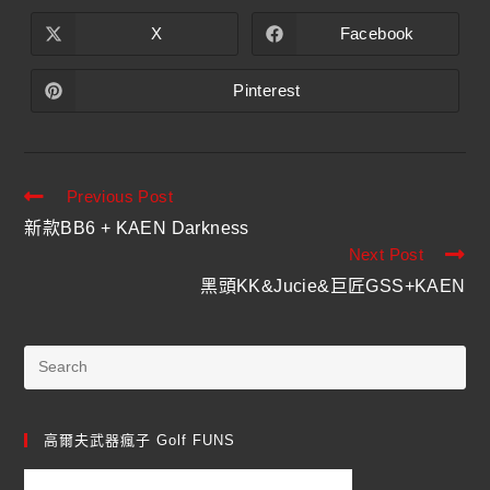
X
Facebook
Pinterest
Previous Post
新款BB6 + KAEN Darkness
Next Post
黑頭KK&Jucie&巨匠GSS+KAEN
高爾夫武器瘋子 Golf FUNS