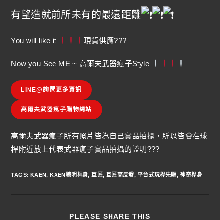
有望造就前所未有的最遠距離
You will like it
現貨供應???
Now you See ME ~ 高爾夫武器瘋子Style
LINE@詢問更多資訊
高爾夫武器瘋子購物網站
高爾夫武器瘋子所有照片皆為自己實品拍攝，所以皆會在球
桿附近放上代表武器瘋子實品拍攝的證明???
TAGS
:
KAEN
,
KAEN聰明桿身
,
巨匠
,
巨匠高反發
,
平台式玩桿先驅
,
神奇桿身
PLEASE SHARE THIS