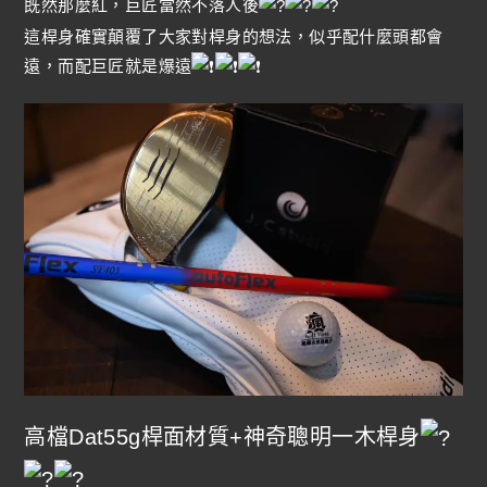
既然那麼紅，巨匠當然不落人後
這桿身確實顛覆了大家對桿身的想法，似乎配什麼頭都會
遠，而配巨匠就是爆遠
高檔Dat55g桿面材質+神奇聰明一木桿身