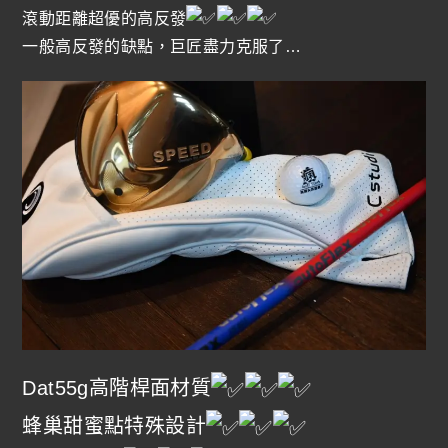
滾動距離超優的高反發
一般高反發的缺點，巨匠盡力克服了…
Dat55g高階桿面材質
蜂巢甜蜜點特殊設計