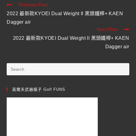
Previous Post
2022 最新款KYOEI Dual Weight II 黑頭鐵桿+ KAEN
Dagger air
Next Post
2022 最新款KYOEI Dual Weight II 黑頭鐵桿+ KAEN
Dagger air
高爾夫武器瘋子 Golf FUNS