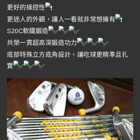
更好的操控性
更迷人的外觀，讓人一看就非常想擁有
S20C軟鐵鍛造
共榮一貫超高深鍛造功力
底部特殊立方底角設計，讓吃球更精準且扎
實