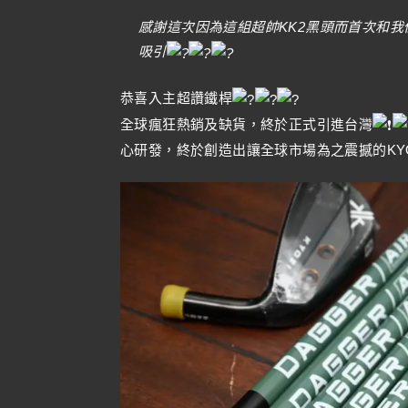
感謝這次因為這組超帥KK2黑頭而首次和
吸引
恭喜入主超讚鐵桿
全球瘋狂熱銷及缺貨，終於正式引進台灣
心研發，終於創造出讓全球市場為之震撼的KYOEI D