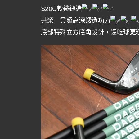
S20C軟鐵鍛造
共榮一貫超高深鍛造功力
底部特殊立方底角設計，讓吃球更