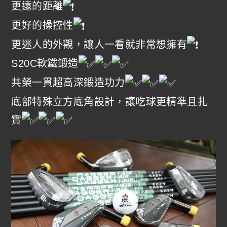
更遠的距離
更好的操控性
更迷人的外觀，讓人一看就非常想擁有
S20C軟鐵鍛造
共榮一貫超高深鍛造功力
底部特殊立方底角設計，讓吃球更精準且扎
實