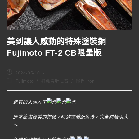
美到讓人感動的特殊塗裝銅
Fujimoto FT-2 CB限量版
2024-05-10
Fujimoto
/
推薦最新武器
/
鐵桿 Iron
這真的太迷人了
原本簡潔優美的桿頭，特殊塗裝配色後，完全判若兩人
～