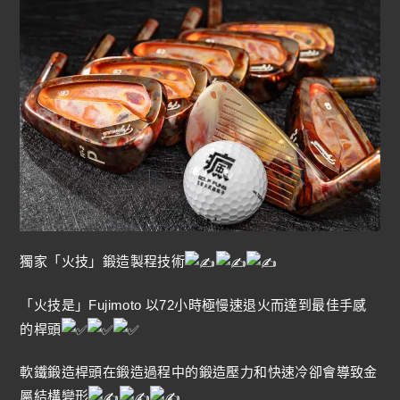
獨家「火技」鍛造製程技術
「火技是」Fujimoto 以72小時極慢速退火而達到最佳手感
的桿頭
軟鐵鍛造桿頭在鍛造過程中的鍛造壓力和快速冷卻會導致金
屬結構變形