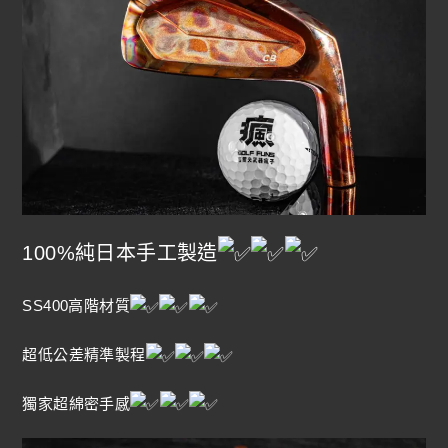
100%純日本手工製造
SS400高階材質
超低公差精準製程
獨家超綿密手感