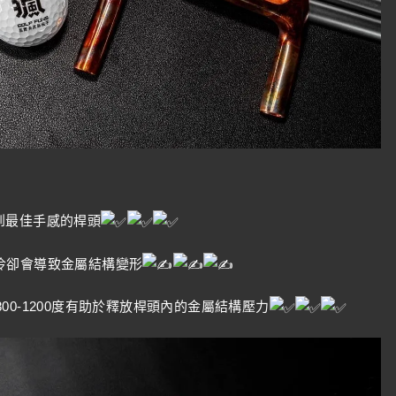
達到最佳手感的桿頭
冷卻會導致金屬結構變形
 800-1200度有助於釋放桿頭內的金屬結構壓力