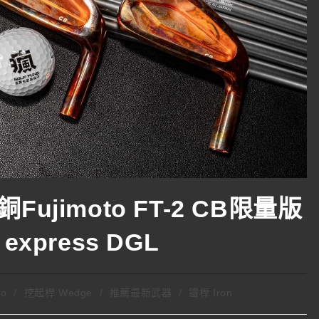
jimoto FT-2 CB限量版
 express DGL
to
/
挖起桿 Wedge
/
推薦最新武器
/
鐵桿 Iron