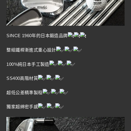
SINCE 1960年的日本鍛造品牌
整組鐵桿漸進式重心設計
100%純日本手工製造
SS400高階材質
超低公差精準製程
獨家超綿密手感