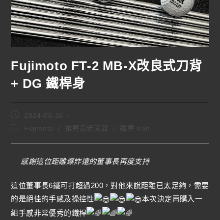
Fujimoto FT-2 MB-X改良式刀背
+ DG 鐵桿身
2024-06-16
Fujimoto
/
推薦最新武器
/
鐵桿 Iron
感謝這位距離爆炸遠的董事長再度支持
這位董事長6鐵可打超過200，對他來說距離已太足夠，需要
的是絕佳的手感及操控性
本次決定再購入一
組手感非常優秀的鐵桿