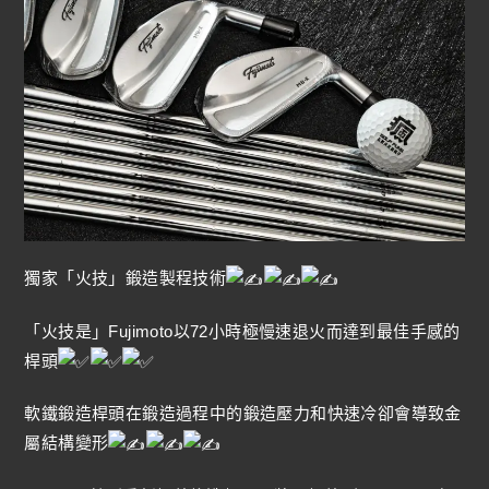
獨家「火技」鍛造製程技術
「火技是」Fujimoto以72小時極慢速退火而達到最佳手感的
桿頭
軟鐵鍛造桿頭在鍛造過程中的鍛造壓力和快速冷卻會導致金
屬結構變形