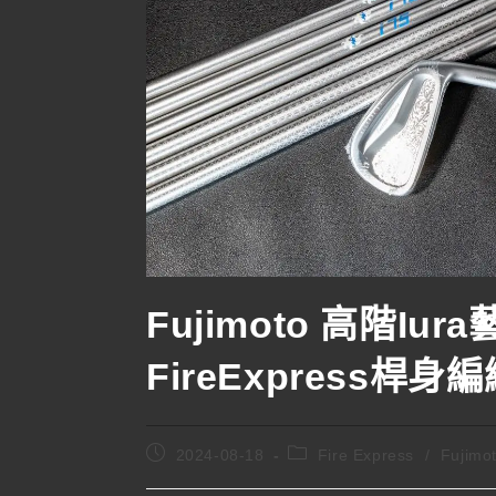
Fujimoto 高階Iu
FireExpress桿身
2024-08-18
Fire Express
/
Fujimo