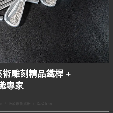
ra藝術雕刻精品鐵桿 +
編織專家
to
/
推薦最新武器
/
鐵桿 Iron