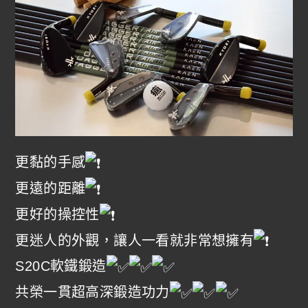
更黏的手感
更遠的距離
更好的操控性
更迷人的外觀，讓人一看就非常想擁有
S20C軟鐵鍛造
共榮一貫超高深鍛造功力