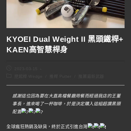
KYOEI Dual Weight II 黑頭鐵桿+
KAEN高智慧桿身
2023-03-15
挖起桿 Wedge
/
推桿 Putter
/
推薦最新武器
感謝這位因為要在大直高檔餐廳用餐而經過我店的王董
事長，進來喝了一杯咖啡，於是決定購入這組超讚黑頭
配置
全球瘋狂熱銷及缺貨，終於正式引進台灣