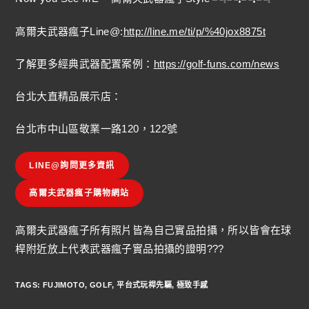
高爾夫武器瘋子Line@:
http://line.me/ti/p/%40jox8875t
了解更多經典武器配置案例：
https://golf-funs.com/news
台北大直精品展示店：
台北市中山區敬業一路120，122號
LINE@詢問更多資訊
高爾夫武器瘋子購物網站
高爾夫武器瘋子所有照片皆為自己實品拍攝，所以皆會在球
桿附近放上代表武器瘋子實品拍攝的證明???
TAGS
:
FUJIMOTO
,
GOLF
,
平台式玩桿先驅
,
極致手感