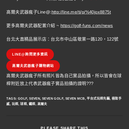
高爾夫武器瘋子Line@:
http://line.me/ti/p/%40jox8875t
更多高爾夫武器配置介紹 ~
https://golf-funs.com/news
台北大直精品展示店：台北市中山區敬業一路120，122號
LINE@詢問更多資訊
高爾夫武器瘋子購物網站
高爾夫武器瘋子所有照片皆為自己實品拍攝，所以皆會在球
桿附近放上代表武器瘋子實品拍攝的證明???
TAGS
:
GOLF
,
SEVEN
,
SEVEN GOLF
,
SEVEN MCB
,
平台式玩桿先驅
,
極致手
感
,
玩桿
,
球桿
,
鐵桿
,
高爾夫
PLEASE SHARE THIS