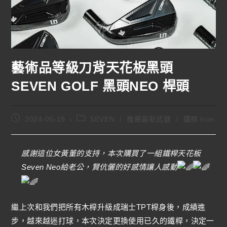
藝術品等級刀背天花板黑頭
SEVEN GOLF 黑頭NEO 桿頭
2024-05-19
SEVEN
/
推薦最新武器
/
鐵桿 Iron
感謝這位女黃董的支持，本次購買了一組鐵桿天花板
Seven Neo給老公，賢伉儷的好感情讓人感動
繼上次和我們把所有木桿升級成瑞士TPT桿身後，成績進
步，越來越迷打球，本次決定更換使用已久的鐵桿，決定一