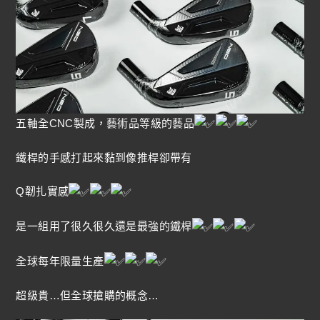
五軸全CNC製成，藝術品等級的藝品
鐵桿的手感打起來黏到像推桿卻帶有
Q韌扎實感
是一組用了很久很久還是最強的鐵桿
全球每年限量生產
超級貴…但全球搶購的概念…