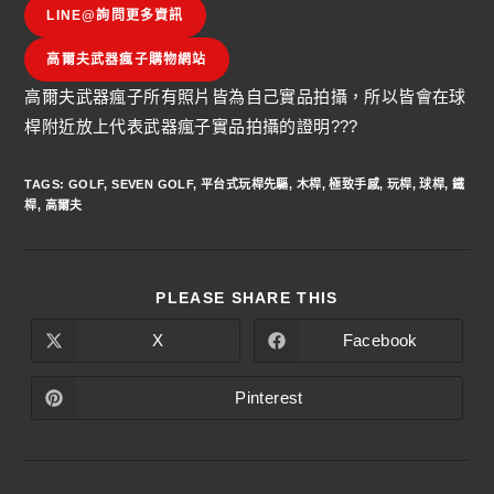
LINE@詢問更多資訊
高爾夫武器瘋子購物網站
高爾夫武器瘋子所有照片皆為自己實品拍攝，所以皆會在球
桿附近放上代表武器瘋子實品拍攝的證明???
TAGS
:
GOLF
,
SEVEN GOLF
,
平台式玩桿先驅
,
木桿
,
極致手感
,
玩桿
,
球桿
,
鐵
桿
,
高爾夫
PLEASE SHARE THIS
X
Facebook
Pinterest