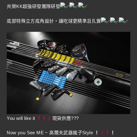
共榮KK超強研發團隊研發
底部特殊立方底角設計，讓吃球更精準且扎實
You will like it
現貨供應???
Now you See ME ~ 高爾夫武器瘋子Style