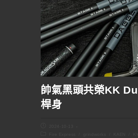
帥氣黑頭共榮KK Dual
桿身
2024-10-13
Fire Express
/
grindworks
/
KAEN
/
KY