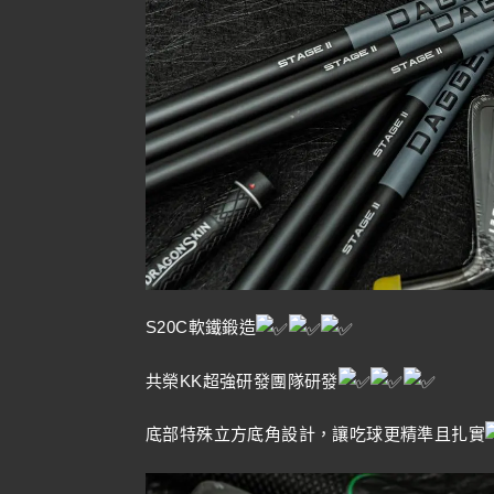
S20C軟鐵鍛造
共榮KK超強研發團隊研發
底部特殊立方底角設計，讓吃球更精準且扎實