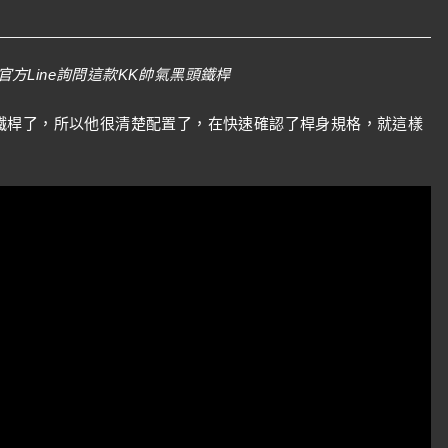
方Line詢問這款KK帥氣黑頭鐵桿
鐵桿了，所以他很清楚配置了，在快速確認了桿身規格，就這樣