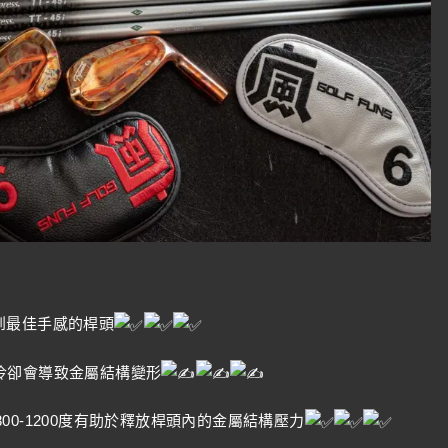
達到最佳手感的桿頭
冷卻會導致金屬結構變形
 800-1200度有助於釋放桿頭內的金屬結構壓力