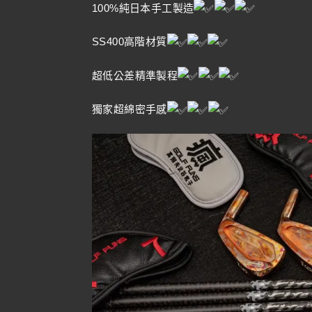
100%純日本手工製造
SS400高階材質
超低公差精準製程
獨家超綿密手感