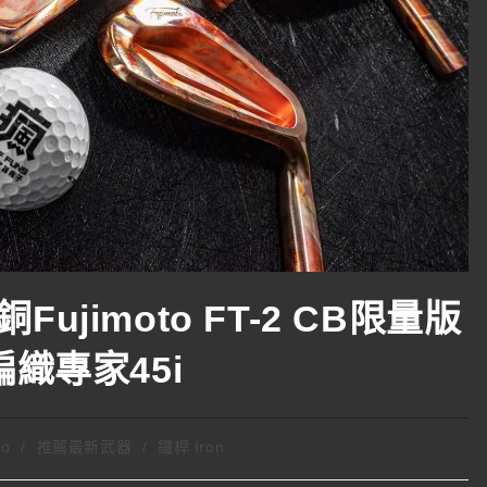
jimoto FT-2 CB限量版
身編織專家45i
to
/
推薦最新武器
/
鐵桿 Iron