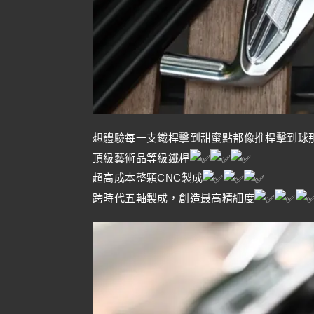
想體驗每一支鐵桿擊到甜蜜點都像推桿擊到球
頂級藝術品等級鐵桿
超高成本整顆CNC製成
跨時代五軸製成，創造最高精細度