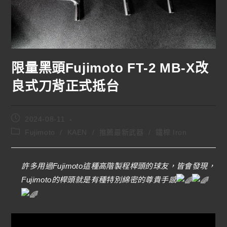
限量黑頭Fujimoto FT-2 MB-X改
良式刀背正式抵台
2024-08-11
Fujimoto
/
KAEN
/
推薦最新武器
/
鐵桿 Iron
許多用過Fujimoto這種高階製程桿頭的球友，皆會發現，
Fujimoto的桿頭就是有種特別綿密的尊貴手感