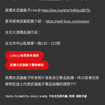
高爾夫武器瘋子Line@:
http://line.me/ti/p/%40jox8875t
更多經典武器配置介紹 ~
https://golf-funs.com/news/
台北大直精品展示店：
台北市中山區敬業一路120，122號
LINE@詢問更多資訊
高爾夫武器瘋子購物網站
高爾夫武器瘋子所有照片皆為自己實品拍攝，所以皆會在球
桿附近放上代表武器瘋子實品拍攝的證明???
TAGS
:
FUJIMOTO
,
GOLF
,
KAEN
,
平台式玩桿先驅
,
推桿
,
極致手感