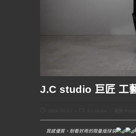
J.C studio 巨
2024-05-01
J.c studio
/
推桿 Putte
質感優質，耐看好用的限量版球袋