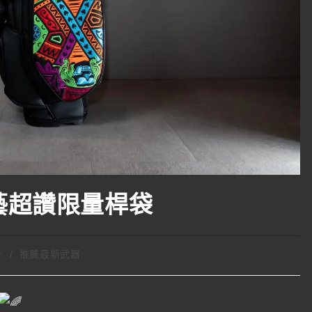
匠 工藝超讚限量桿袋
r
/
推薦最新武器