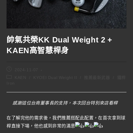
帥氣共榮KK Dual Weight 2 +
KAEN高智慧桿身
2024-11-07
KAEN
/
KYOEI Dual Weight II
/
推薦最新武器
/
鐵桿
Iron
感謝這位台商董事長的支持，本次回台特別來店看桿
在了解完他的需求後，我們推薦搭配此配置，在首次拿到球
桿直接下場，他也感到非常的滿意