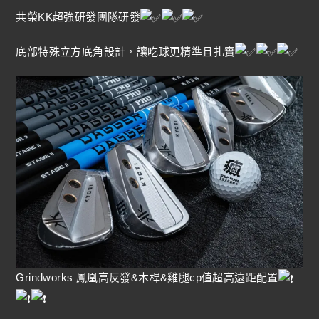
共榮KK超強研發團隊研發
底部特殊立方底角設計，讓吃球更精準且扎實
Grindworks 鳳凰高反發&木桿&雞腿cp值超高遠距配置