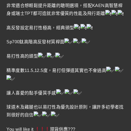
非常適合想輕鬆提升距離的聰明選項，搭配KAEN高智慧桿
身或瑞士TPT都可造就非常優質的性能及飛行距離
高反發設定易打性極高，經典頭型
Sp700鈦高階高反發材質桿面
易打性高的頭型
精準度數11.5,12.5度，易打但彈道其實也不會過高
讓人喜愛的黏手優質手感
球道木及雞腿也以易打性為優先設計原則，讓許多初學者找
到很好的自信
You will like it
現貨供應???