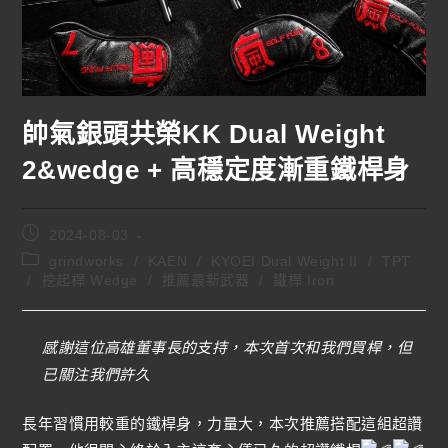
帥氣銀頭共榮KK Dual Weight
2&wedge + 高穩定度漸重鐵桿身
2024-08-03
grindworks
/
KAEN
/
KYOEI Dual Weight II
/
TPT
/
挖起桿 Wedge
/
推薦最新武器
/
鐵桿 Iron
感謝這位高雄董事長的支持，本次首次和我們買桿，但
已關注我們許久
長年習慣用較重的鐵桿身，力量大，本次推薦搭配這組超讚