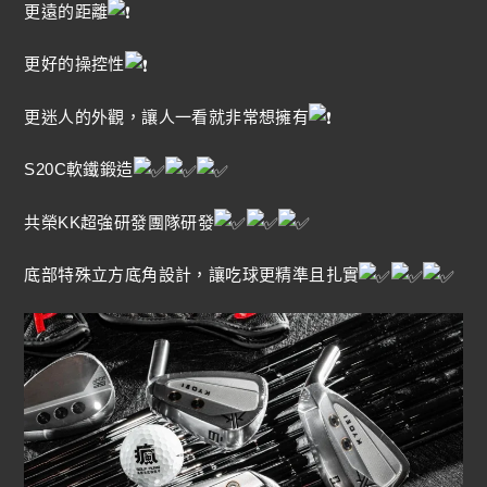
更遠的距離
更好的操控性
更迷人的外觀，讓人一看就非常想擁有
S20C軟鐵鍛造
共榮KK超強研發團隊研發
底部特殊立方底角設計，讓吃球更精準且扎實