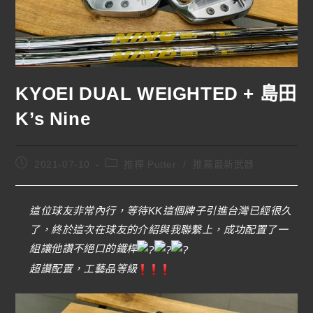
KYOEI DUAL WEIGHTED + 島田
K’s Nine
2021-07-10
推桿 Putter
/
推薦最新武器
這位球友非常內行，等待KK這個牌子引進台灣已經很久
了，終於這次在球友的介紹與我聯繫上，成功配置了一
組讓他讚不絕口的鐵桿
超讚配置，工藝品等級