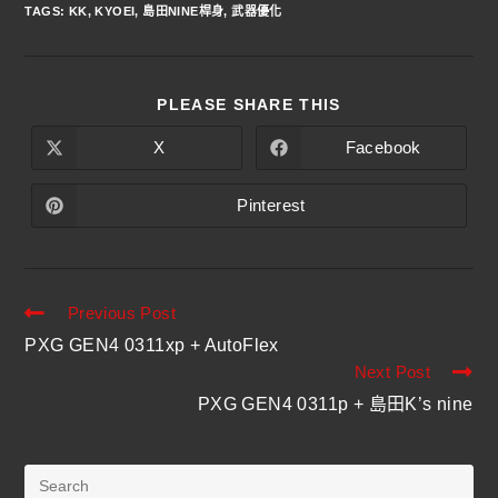
TAGS
:
KK
,
KYOEI
,
島田NINE桿身
,
武器優化
PLEASE SHARE THIS
X
Facebook
Pinterest
Previous Post
PXG GEN4 0311xp + AutoFlex
Next Post
PXG GEN4 0311p + 島田K’s nine