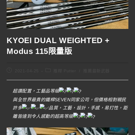
KYOEI DUAL WEIGHTED +
Modus 115限量版
2021-04-25
推桿 Putter
/
推薦最新武器
超讚配置，工藝品等級
與全世界最貴的鐵桿SEVEN同家公司，但價格相對親民
許多
品質，工藝，設計，手感，易打性，距
離皆達到令人感動的超高等級